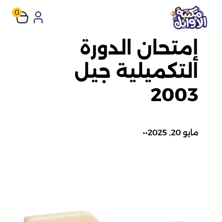
تخطى
0
إلى
إمتحان الدورة
المحتوى
التكميلية جيل
2003
مايو 20, 2025
•
•