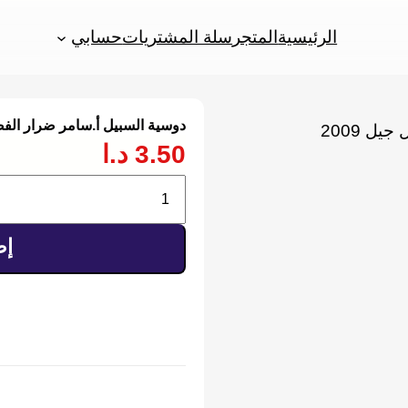
الرئيسية
المتجر
سلة المشتريات
حسابي
دوسية السبيل أ.سامر ضرار الفصل 
ال
3.50
د.ا
ف
كمية
عر
دوسية
ال
إض
السبيل
أ.سامر
ضرار
الفصل
الأول
جيل