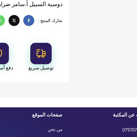
دوسية السبيل أ.سامر ضرار ا
2009
شارك المنتج :
توصيل سريع
دفع آم
عن المكتبة
صفحات الموقع
من نحن
079707