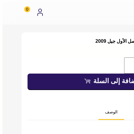
0
الأول جيل 2009
منتجات
ي
بة
تسوق
افة إلى السلة
الوصف