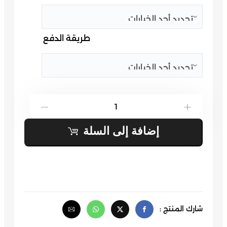
طريقة الدفع
كمية
-
+
بكج
إضافة إلى السلة
جو
أكاديمي
4
مواد
جيل
شارك المنتج :
2009