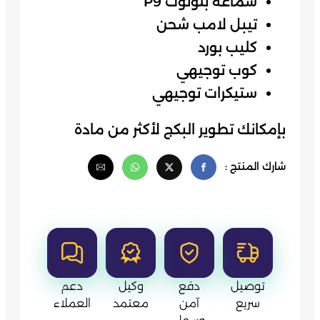
سماعة بلوتوث P9
تيبل لامب شحن
كليب بورد
كوب توجيهي
ستيكرات توجيهي
بإمكانك تطوير البكج لأكثر من مادة
شارك المنتج :
توصيل
دفع
وكيل
دعم
سريع
آمن
معتمد
العملاء