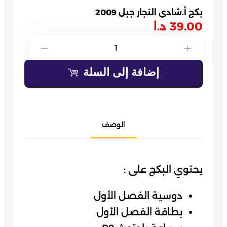
بكج أ.شادي النجار جبل 2009
39.00
د.ا
كمية
-
+
بكج
إضافة إلى السلة
أ.شادي
النجار
جبل
2009
الوصف
يحتوي البكج على :
دوسية الفصل الأول
بطاقة الفصل الأول