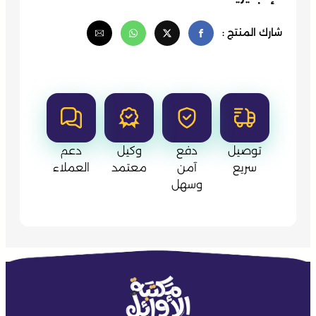
شارك المنتج :
توصيل
دفع
وكيل
دعم
سريع
آمن
معتمد
العملاء
وسهل