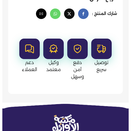
شارك المنتج :
توصيل
دفع
وكيل
دعم
سريع
آمن
معتمد
العملاء
وسهل