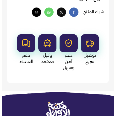
شارك المنتج :
توصيل
دفع
وكيل
دعم
سريع
آمن
معتمد
العملاء
وسهل